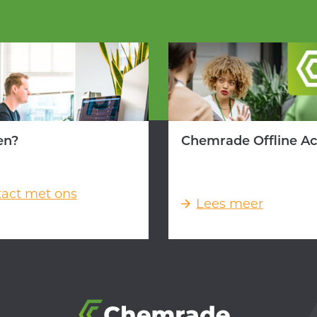
en?
Chemrade Offline A
act met ons
Lees meer