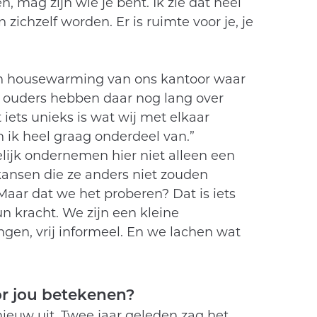
n, mag zijn wie je bent. Ik zie dat heel
zichzelf worden. Er is ruimte voor je, je
n housewarming van ons kantoor waar
 ouders hebben daar nog lang over
iets unieks is wat wij met elkaar
 ik heel graag onderdeel van.”
lijk ondernemen hier niet alleen een
kansen die ze anders niet zouden
Maar dat we het proberen? Dat is iets
n kracht. We zijn een kleine
ngen, vrij informeel. En we lachen wat
or jou betekenen?
ieuw uit. Twee jaar geleden zag het