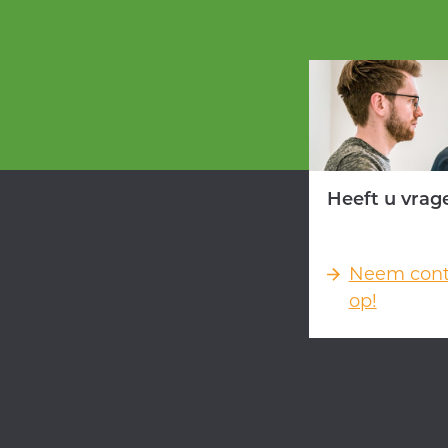
Heeft u vrag
Neem cont
op!