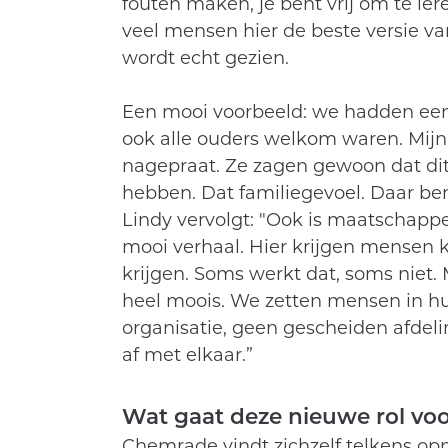
fouten maken, je bent vrij om te lere
veel mensen hier de beste versie van 
wordt echt gezien.
Een mooi voorbeeld: we hadden ee
ook alle ouders welkom waren. Mijn
nagepraat. Ze zagen gewoon dat dit 
hebben. Dat familiegevoel. Daar ben
Lindy vervolgt: "Ook is maatschappe
mooi verhaal. Hier krijgen mensen 
krijgen. Soms werkt dat, soms niet. 
heel moois. We zetten mensen in hu
organisatie, geen gescheiden afdeli
af met elkaar.”
Wat gaat deze nieuwe rol vo
Chemrade vindt zichzelf telkens opn