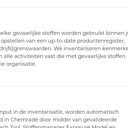
ke gevaarlijke stoffen worden gebruikt binnen ju
t opstellen van een up-to-date productenregister,
bedrijfs)grenswaarden. We inventariseren kenmerk
lle activiteiten vast die met gevaarlijke stoffen
ie organisatie.
nput in de inventarisatie, worden automatisch
rd in Chemrade door middel van gevalideerde
ch Tool, Stoffenmanager Exposure Model en