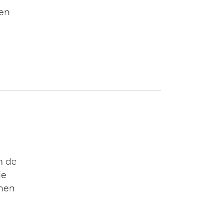
ten
n de
je
emen