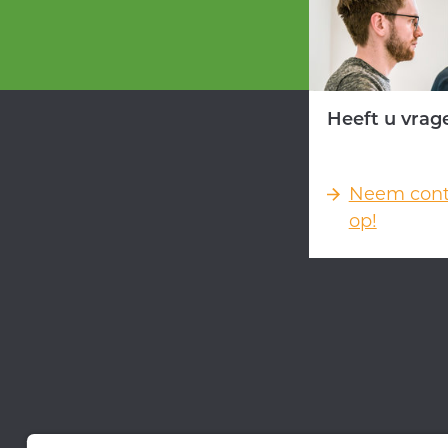
Heeft u vrag
Neem cont
op!
Kerkenbos 10-27, 