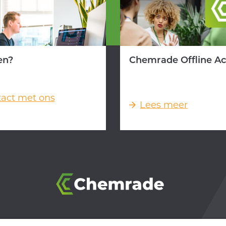
en?
Chemrade Offline A
act met ons
Lees meer
6546 BB Nijmegen, Nederland
-
info@chemrade.com
-
Tele