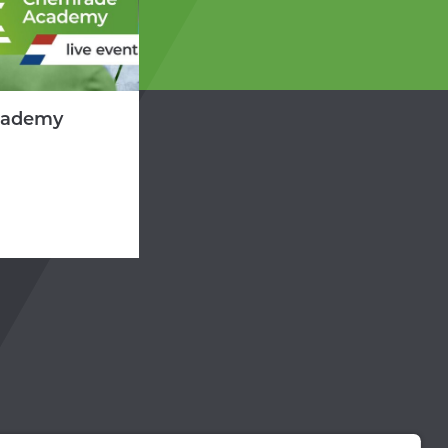
cademy
foon +31 24 204 9515