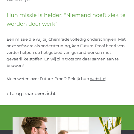
OVER ONS
Hun missie is helder: “Niemand hoeft ziek te
ACTUEEL
worden door werk”
CONTACT
Een missie die wij bij Chemrade volledig onderschrijven! Met
onze software als ondersteuning, kan Future-Proof bedrijven
NL
EN
INLOGGEN
verder helpen op het gebied van gezond werken met
gevaarlijke stoffen. En wij zijn trots om daar samen aan te
bouwen!
Meer weten over Future-Proof? Bekijk hun
website
!
‹ Terug naar overzicht