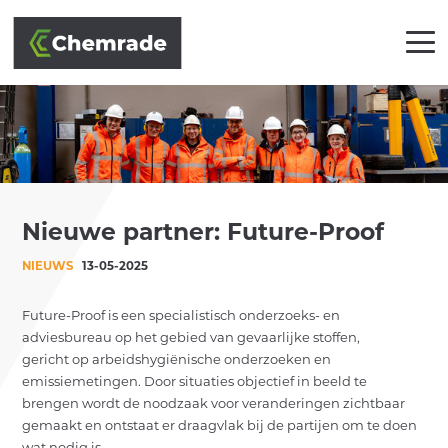
OPLOSSINGEN
Nieuwe partner: Future-Proof
BRANCHES
NIEUWS
13-05-2025
AANPAK
Future-Proof is een specialistisch onderzoeks- en
PARTNERS
adviesbureau op het gebied van gevaarlijke stoffen,
gericht op arbeidshygiënische onderzoeken en
KLANTEN
emissiemetingen. Door situaties objectief in beeld te
brengen wordt de noodzaak voor veranderingen zichtbaar
ACADEMY
gemaakt en ontstaat er draagvlak bij de partijen om te doen
wat nodig is.