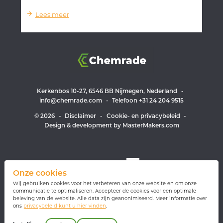
Lees meer
Kerkenbos 10-27, 6546 BB Nijmegen, Nederland
-
info@chemrade.com
-
Telefoon +31 24 204 9515
© 2026
-
Disclaimer
-
Cookie- en privacybeleid
-
Design & development by MasterMakers.com
Volg ons op
Onze cookies
Wij gebruiken cookies voor het verbeteren van onze website en om onze
communicatie te optimaliseren. Accepteer de cookies voor een optimale
beleving van de website. Alle data zijn geanonimiseerd. Meer informatie over
Geïnteresseerd in onze nieuwsbrief?
ons
privacybeleid kunt u hier vinden
.