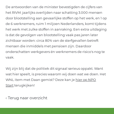
OVER ONS
De antwoorden van de minister bevestigden de cijfers van
het RIVM: jaarlijks overlijden naar schatting 3.000 mensen
ACTUEEL
door blootstelling aan gevaarlijke stoffen op het werk, en 1 op
de 6 werknemers, ruim 1 miljoen Nederlanders, komt tijdens
CONTACT
het werk met zulke stoffen in aanraking. Een extra uitdaging
is dat de gevolgen van blootstelling vaak pas jaren later
NL
EN
INLOGGEN
zichtbaar worden: circa 80% van de sterfgevallen betreft
mensen die inmiddels met pensioen zijn. Daardoor
onderschatten werkgevers én werknemers de risico's nog te
vaak.
Wij zijn blij dat de politiek dit signaal serieus oppakt. Want
wat hier speelt, is precies waarom wij doen wat we doen. Het
WNL item met Daan gemist? Deze kan je
hier op NPO
Start
terugkijken!
‹ Terug naar overzicht