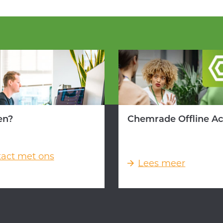
en?
Chemrade Offline A
act met ons
Lees meer