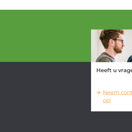
Heeft u vrag
Neem cont
op!