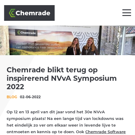
OPLOSSINGEN
Chemrade blikt terug op
BRANCHES
inspirerend NVvA Symposium
AANPAK
2022
BLOG
02-06-2022
PARTNERS
KLANTEN
Op 12 en 13 april van dit jaar vond het 30e NVvA
symposium plaats! Na een lange tijd van lockdowns was
het eindelijk zo ver om elkaar weer in levende lijve te
ACADEMY
ontmoeten en kennis op te doen. Ook
Chemrade Software