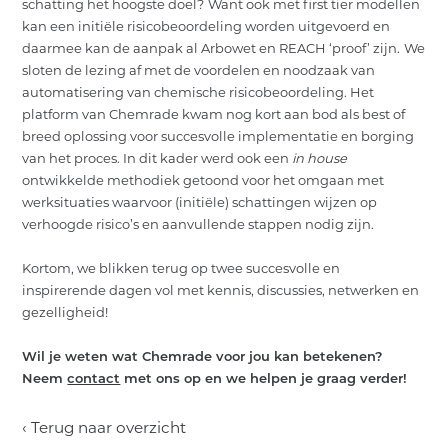
schatting het hoogste doel?
Want ook met first tier modellen
kan een initiële risicobeoordeling worden uitgevoerd en
daarmee kan de aanpak al Arbowet en REACH ‘proof’ zijn.
We
sloten de lezing af met de voordelen en noodzaak van
automatisering van chemische risicobeoordeling. Het
platform van Chemrade kwam nog kort aan bod als best of
breed oplossing voor succesvolle implementatie en borging
van het proces. In dit kader werd ook een
in house
ontwikkelde methodiek getoond voor het omgaan met
werksituaties waarvoor (initiële) schattingen wijzen op
verhoogde risico’s en aanvullende stappen nodig zijn.
Kortom, we blikken terug op twee succesvolle en
inspirerende dagen vol met kennis, discussies, netwerken en
gezelligheid!
Wil je weten wat Chemrade voor jou kan betekenen?
Neem
contact
met ons op en we helpen je graag verder!
‹ Terug naar overzicht