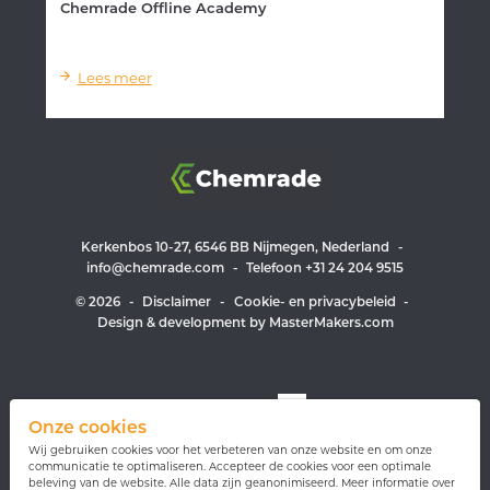
Chemrade Offline Academy
Lees meer
Kerkenbos 10-27, 6546 BB Nijmegen, Nederland
-
info@chemrade.com
-
Telefoon +31 24 204 9515
© 2026
-
Disclaimer
-
Cookie- en privacybeleid
-
Design & development by MasterMakers.com
Volg ons op
Onze cookies
Wij gebruiken cookies voor het verbeteren van onze website en om onze
communicatie te optimaliseren. Accepteer de cookies voor een optimale
beleving van de website. Alle data zijn geanonimiseerd. Meer informatie over