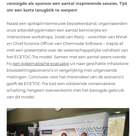
verzorgde als sponsor een aantal inspirerende sessies. Tijd
OVER ONS
om een korte terugblik te werpen!
ACTUEEL
Naast een spiksplinternieuwe bezoekerstand, organiseerden
onze arbeidshygiënisten een aantal kennisrijke en
CONTACT
interactieve workshops.
Joost van Rooij – voorzitter van NVvA
en Chief Science Officer van Chemrade Software – trapte af
NL
EN
INLOGGEN
met een presentatie over de wetenschappelijke validiteit van
het ECETOC-Tra model. Samen met een aantal peers voerde
hij
een systematische evaluatie
uit naar geschatte inhalatoire
blootstellingsscenario’s in vergelijking met uitgevoerde
metingen. Conclusie: voor het merendeel van de scenario’s
geeft de ECETOC-Tra tool een voldoende conservatieve
schatting, hetgeen overeenkomt met het beoogde gebruik
van dit model.